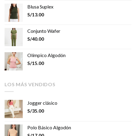
Blusa Suplex
S/
13.00
Conjunto Wafer
S/
40.00
Olímpico Algodón
S/
15.00
LOS MÁS VENDIDOS
Jogger clásico
S/
35.00
Polo Básico Algodón
S/
17.00