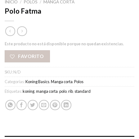
INICIO
/
POLOS
/
MANGA CORTA
Polo Fatma
Este producto no está disponible porque no quedan existencias.
FAVORITO
SKU:
N/D
Categorías:
Koning Basics
,
Manga corta
,
Polos
Etiquetas:
koning
,
manga corta
,
polo
,
rib
,
standard