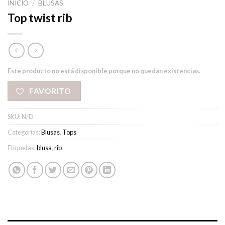
INICIO
/
BLUSAS
Top twist rib
Este producto no está disponible porque no quedan existencias.
FAVORITO
SKU:
N/D
Categorías:
Blusas
,
Tops
Etiquetas:
blusa
,
rib