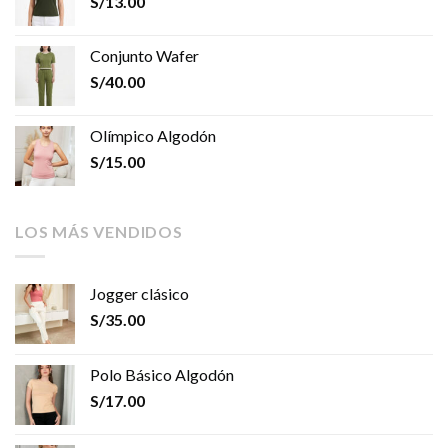
S/
13.00
Conjunto Wafer
S/
40.00
Olímpico Algodón
S/
15.00
LOS MÁS VENDIDOS
Jogger clásico
S/
35.00
Polo Básico Algodón
S/
17.00