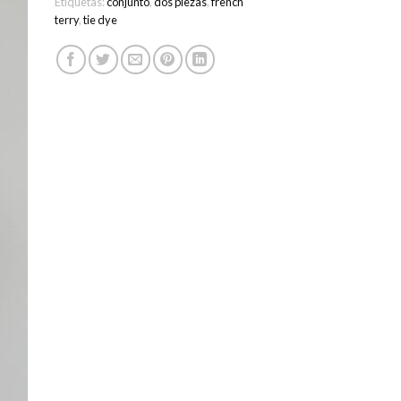
Etiquetas:
conjunto
,
dos piezas
,
french
terry
,
tie dye