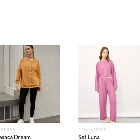
S
OLERAS
CONJUNTOS
asaca Dream
Set Luna