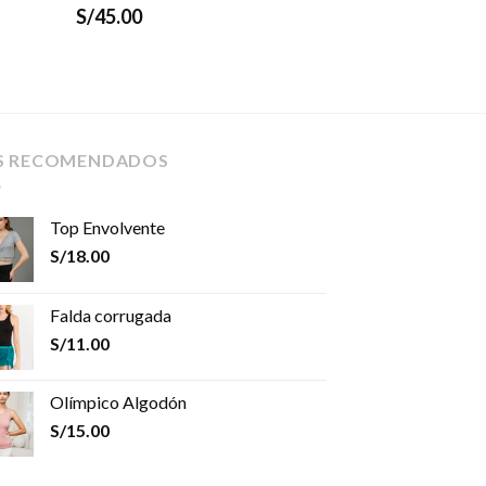
S/
45.00
S RECOMENDADOS
Top Envolvente
S/
18.00
Falda corrugada
S/
11.00
Olímpico Algodón
S/
15.00