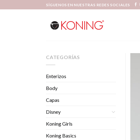
Skip
SÍGUENOS EN NUESTRAS REDES SOCIALES
to
content
CATEGORÍAS
Enterizos
Body
Capas
Disney
Koning Girls
Koning Basics