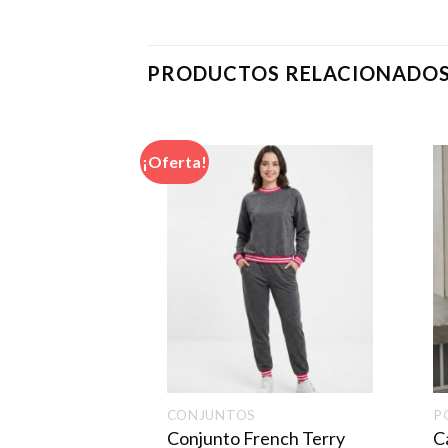
PRODUCTOS RELACIONADO
¡Oferta!
CONJUNTOS
P
nnie Niña
Conjunto French Terry
C