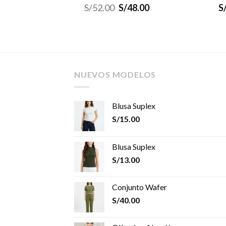
S/
52.00
S/
48.00
S
NUEVOS MODELOS
Blusa Suplex
S/
15.00
Blusa Suplex
S/
13.00
Conjunto Wafer
S/
40.00