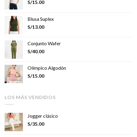
S/
15.00
Blusa Suplex
S/
13.00
Conjunto Wafer
S/
40.00
Olímpico Algodón
S/
15.00
LOS MÁS VENDIDOS
Jogger clásico
S/
35.00