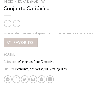
INICIO
/
ROPA DEPORTIVA
Conjunto Catiónico
Este producto no está disponible porque no quedan existencias.
FAVORITO
SKU:
N/D
Categorías:
Conjuntos
,
Ropa Deportiva
Etiquetas:
conjunto
,
dos piezas
,
full lycra
,
ojalillos