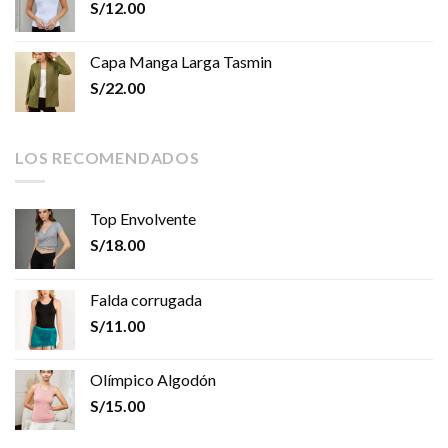
S/
12.00
Capa Manga Larga Tasmin
S/
22.00
LOS RECOMENDADOS
Top Envolvente
S/
18.00
Falda corrugada
S/
11.00
Olímpico Algodón
S/
15.00