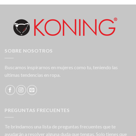
SOBRE NOSOTROS
Buscamos inspirarnos en mujeres como tu, teniendo las
ultimas tendencias en ropa.
PREGUNTAS FRECUENTES
Te brindamos una lista de preguntas frecuentes que te
ayudarán a resolver alguna duda que tengas. Solo tienes que