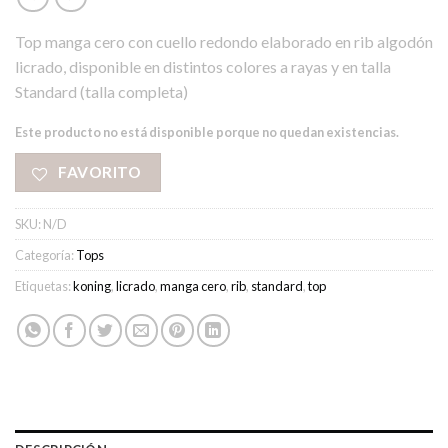
Top manga cero con cuello redondo elaborado en rib algodón
licrado, disponible en distintos colores a rayas y en talla
Standard (talla completa)
Este producto no está disponible porque no quedan existencias.
FAVORITO
SKU:
N/D
Categoría:
Tops
Etiquetas:
koning
,
licrado
,
manga cero
,
rib
,
standard
,
top