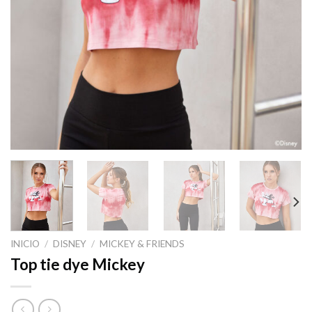
INICIO
/
DISNEY
/
MICKEY & FRIENDS
Top tie dye Mickey