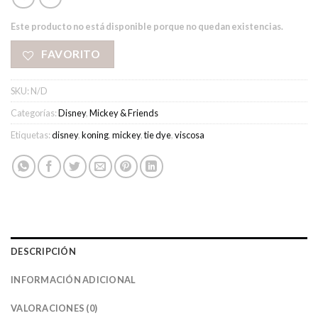
Este producto no está disponible porque no quedan existencias.
FAVORITO
SKU:
N/D
Categorías:
Disney
,
Mickey & Friends
Etiquetas:
disney
,
koning
,
mickey
,
tie dye
,
viscosa
DESCRIPCIÓN
INFORMACIÓN ADICIONAL
VALORACIONES (0)