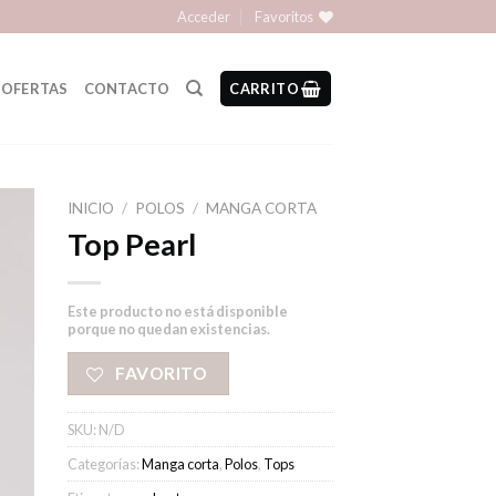
Acceder
Favoritos
OFERTAS
CONTACTO
CARRITO
INICIO
/
POLOS
/
MANGA CORTA
Top Pearl
Este producto no está disponible
porque no quedan existencias.
FAVORITO
SKU:
N/D
Categorías:
Manga corta
,
Polos
,
Tops