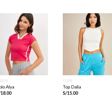
OLOS
TOPS
olo Alya
Top Dalia
/
18.00
S/
15.00