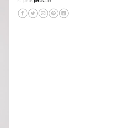
Etiquetas:
perlas
,
top