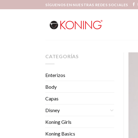
Skip
SÍGUENOS EN NUESTRAS REDES SOCIALES
to
content
CATEGORÍAS
Enterizos
Body
Capas
Disney
Koning Girls
Koning Basics