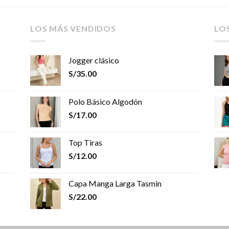
LOS MÁS VENDIDOS
LO
Jogger clásico
S/
35.00
Polo Básico Algodón
S/
17.00
Top Tiras
S/
12.00
Capa Manga Larga Tasmin
S/
22.00