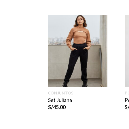
CONJUNTOS
P
Set Juliana
P
5.00
S/
45.00
S