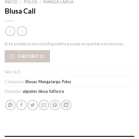
INICIO
/
POLOS
/
MANGA LARGA
Blusa Cali
Este producto no está disponible porque no quedan existencias.
FAVORITO
SKU:
N/D
Categorías:
Blusas
,
Manga larga
,
Polos
Etiquetas:
algodon
,
blusa
,
full lycra