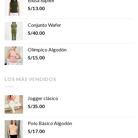
Blusa Suplex
S/
13.00
Conjunto Wafer
S/
40.00
Olímpico Algodón
S/
15.00
LOS MÁS VENDIDOS
Jogger clásico
S/
35.00
Polo Básico Algodón
S/
17.00