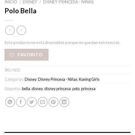
INICIO
/
DISNEY
/
DISNEY PRINCESA - NIÑAS
Polo Bella
Este producto no está disponible porque no quedan existencias.
FAVORITO
SKU:
N/D
Categorías:
Disney
,
Disney Princesa - Niñas
,
Koning Girls
Etiquetas:
bella
,
disney
,
disney princesa
,
polo
,
princesa