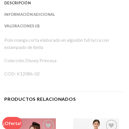
DESCRIPCIÓN
INFORMACIÓN ADICIONAL
VALORACIONES (0)
Polo manga corta elaborado en algodón full lycra con
estampado de Bella
Colección Disney Princesa
COD:
K12086-02
PRODUCTOS RELACIONADOS
¡Oferta!