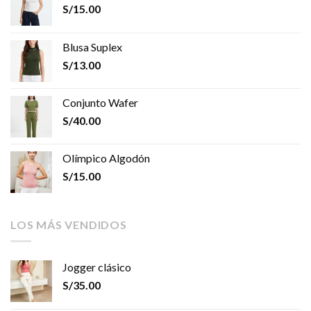
S/
15.00
Blusa Suplex
S/
13.00
Conjunto Wafer
S/
40.00
Olímpico Algodón
S/
15.00
LOS MÁS VENDIDOS
Jogger clásico
S/
35.00