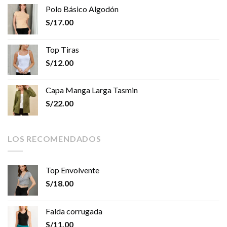
Polo Básico Algodón
S/
17.00
Top Tiras
S/
12.00
Capa Manga Larga Tasmin
S/
22.00
LOS RECOMENDADOS
Top Envolvente
S/
18.00
Falda corrugada
S/
11.00