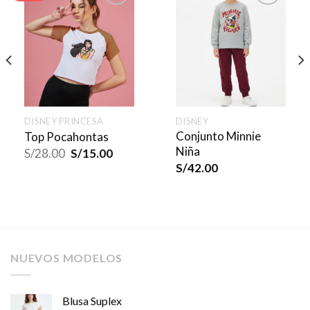
DISNEY PRINCESA
DISNEY
Conjunto Minnie
Top Pocahontas
Niña
S/
28.00
S/
15.00
S/
42.00
NUEVOS MODELOS
Blusa Suplex