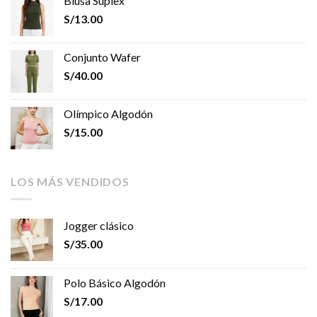
Blusa Suplex
S/
13.00
Conjunto Wafer
S/
40.00
Olímpico Algodón
S/
15.00
LOS MÁS VENDIDOS
Jogger clásico
S/
35.00
Polo Básico Algodón
S/
17.00