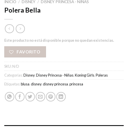
INICIO
/
DISNEY
/
DISNEY PRINCESA - NIÑAS
Polera Bella
Este producto no está disponible porque no quedan existencias.
FAVORITO
SKU:
N/D
Categorías:
Disney
,
Disney Princesa - Niñas
,
Koning Girls
,
Poleras
Etiquetas:
blusa
,
disney
,
disney princesa
,
princesa