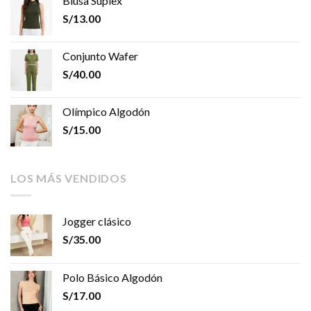
Blusa Suplex
S/
13.00
Conjunto Wafer
S/
40.00
Olímpico Algodón
S/
15.00
LOS MÁS VENDIDOS
Jogger clásico
S/
35.00
Polo Básico Algodón
S/
17.00