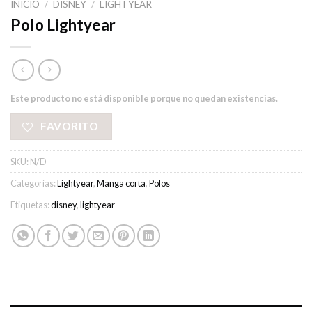
INICIO
/
DISNEY
/
LIGHTYEAR
Polo Lightyear
Este producto no está disponible porque no quedan existencias.
FAVORITO
SKU:
N/D
Categorías:
Lightyear
,
Manga corta
,
Polos
Etiquetas:
disney
,
lightyear