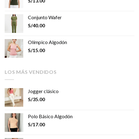
S/
13.00
Conjunto Wafer
S/
40.00
Olímpico Algodón
S/
15.00
LOS MÁS VENDIDOS
Jogger clásico
S/
35.00
Polo Básico Algodón
S/
17.00