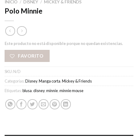
INICIO
/
DISNEY
/
MICKEY & FRIENDS
Polo Minnie
Este producto no está disponible porque no quedan existencias.
FAVORITO
SKU:
N/D
Categorías:
Disney
,
Manga corta
,
Mickey & Friends
Etiquetas:
blusa
,
disney
,
minnie
,
minnie mouse