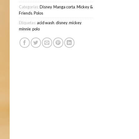
Categorías:
Disney
,
Manga corta
,
Mickey &
Friends
,
Polos
Etiquetas:
acid wash
,
disney
,
mickey
,
minnie
,
polo