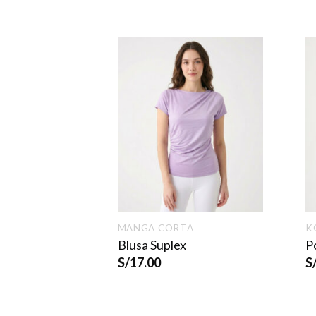
CESA
MANGA CORTA
K
nta
Blusa Suplex
P
5.00
S/
17.00
S