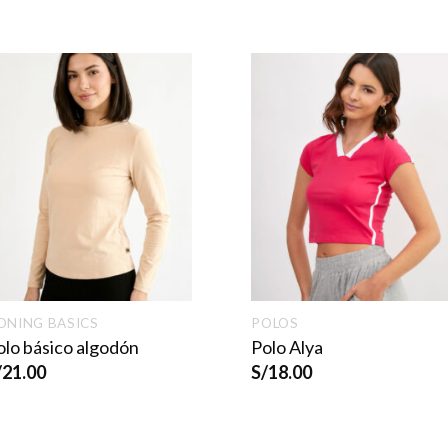
ONING BASICS
POLOS
olo básico algodón
Polo Alya
/
21.00
S/
18.00