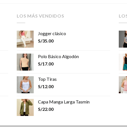
LOS MÁS VENDIDOS
LO
Jogger clásico
S/
35.00
Polo Básico Algodón
S/
17.00
Top Tiras
S/
12.00
Capa Manga Larga Tasmin
S/
22.00