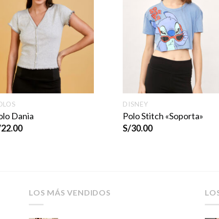
OLOS
DISNEY
olo Dania
Polo Stitch «Soporta»
/
22.00
S/
30.00
LOS MÁS VENDIDOS
LO