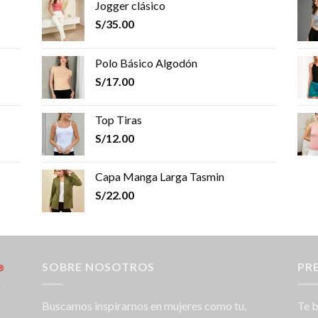
Jogger clásico
S/
35.00
Polo Básico Algodón
S/
17.00
Top Tiras
S/
12.00
Capa Manga Larga Tasmin
S/
22.00
SOBRE NOSOTROS
PR
Buscamos inspirarnos en mujeres como tu,
Te b