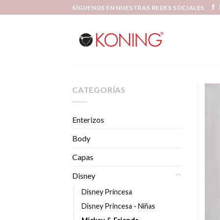
Skip
SÍGUENOS EN NUESTRAS REDES SOCIALES
to
content
CATEGORÍAS
Enterizos
Body
Capas
Disney
Disney Princesa
Disney Princesa - Niñas