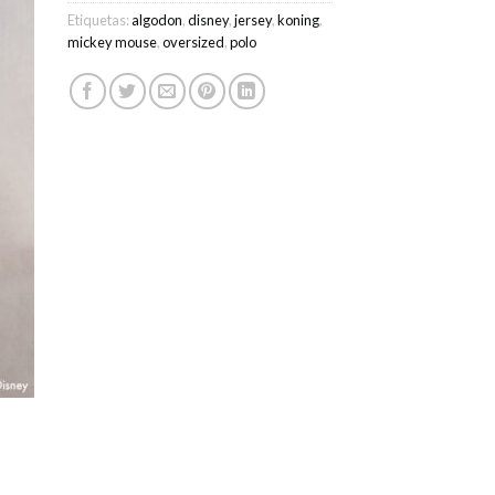
Etiquetas:
algodon
,
disney
,
jersey
,
koning
,
mickey mouse
,
oversized
,
polo