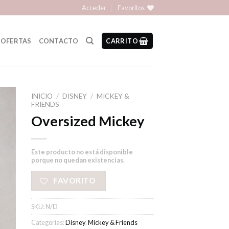
Acceder
Favoritos
OFERTAS
CONTACTO
CARRITO
INICIO
/
DISNEY
/
MICKEY &
FRIENDS
Oversized Mickey
Este producto no está disponible
porque no quedan existencias.
FAVORITO
SKU:
N/D
Categorías:
Disney
,
Mickey & Friends