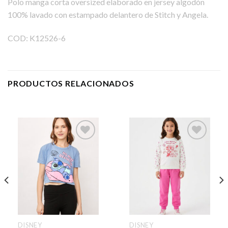
Polo manga corta oversized elaborado en jersey algodón
100% lavado con estampado delantero de Stitch y Angela.
COD: K12526-6
PRODUCTOS RELACIONADOS
DISNEY
DISNEY