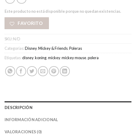
Este producto no está disponible porque no quedan existencias.
FAVORITO
SKU:
N/D
Categorías:
Disney
,
Mickey & Friends
,
Poleras
Etiquetas:
disney
,
koning
,
mickey
,
mickey mouse
,
polera
DESCRIPCIÓN
INFORMACIÓN ADICIONAL
VALORACIONES (0)