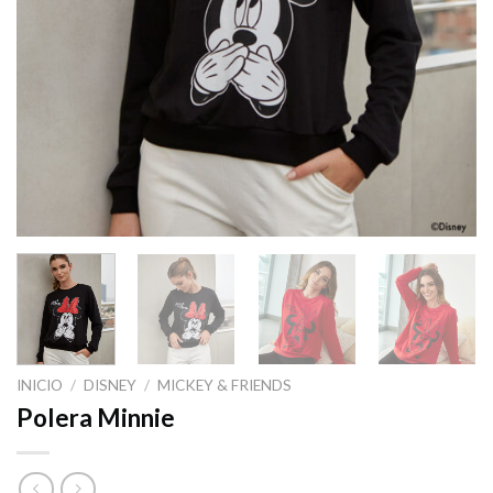
INICIO
/
DISNEY
/
MICKEY & FRIENDS
Polera Minnie