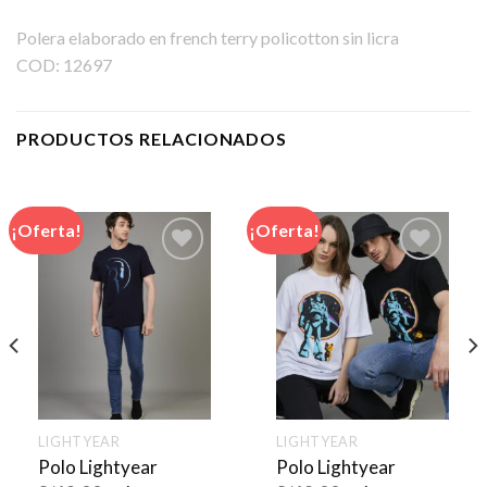
Polera elaborado en french terry policotton sin licra
COD: 12697
PRODUCTOS RELACIONADOS
¡Oferta!
¡Oferta!
LIGHTYEAR
LIGHTYEAR
Polo Lightyear
Polo Lightyear