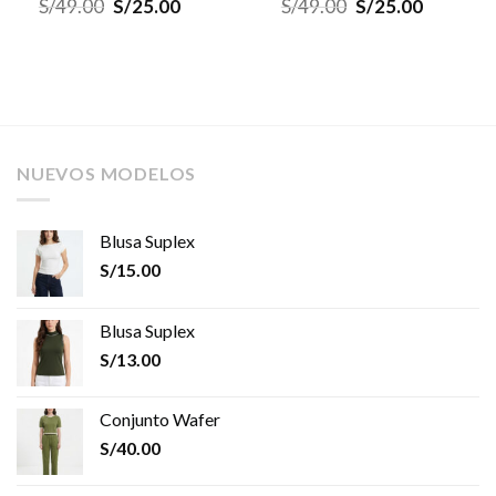
S/
49.00
S/
25.00
S/
49.00
S/
25.00
NUEVOS MODELOS
Blusa Suplex
S/
15.00
Blusa Suplex
S/
13.00
Conjunto Wafer
S/
40.00