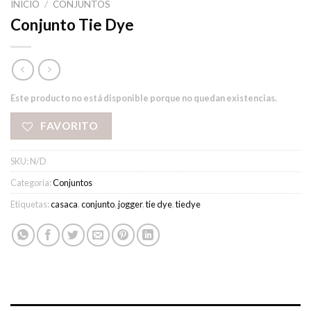
INICIO
/
CONJUNTOS
Conjunto Tie Dye
Este producto no está disponible porque no quedan existencias.
FAVORITO
SKU:
N/D
Categoría:
Conjuntos
Etiquetas:
casaca
,
conjunto
,
jogger
,
tie dye
,
tiedye