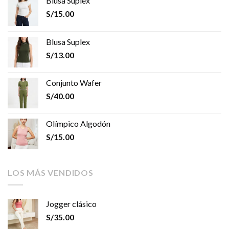
Blusa Suplex
S/
15.00
Blusa Suplex
S/
13.00
Conjunto Wafer
S/
40.00
Olímpico Algodón
S/
15.00
LOS MÁS VENDIDOS
Jogger clásico
S/
35.00