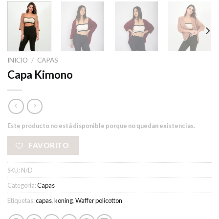
INICIO
/
CAPAS
Capa Kimono
Este producto no está disponible porque no quedan existencias.
FAVORITO
SKU:
N/D
Categoría:
Capas
Etiquetas:
capas
,
koning
,
Waffer policotton