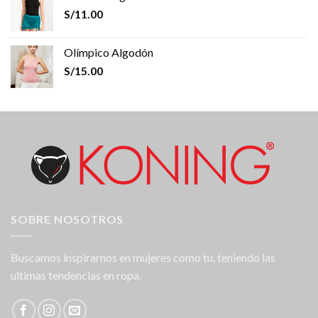
S/
11.00
Olímpico Algodón
S/
15.00
SOBRE NOSOTROS
Buscamos inspirarnos en mujeres como tu, teniendo las
ultimas tendencias en ropa.